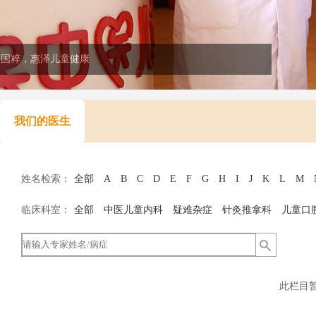
医国粹，惠泽儿童健康
我们的医生
姓名检索：
全部
A
B
C
D
E
F
G
H
I
J
K
L
M
临床科室：
全部
中医儿童内科
疑难杂症
针灸推拿科
儿童口
此栏目