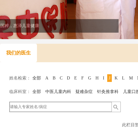
医国粹，惠泽儿童健康
我们的医生
姓名检索：
全部
A
B
C
D
E
F
G
H
I
J
K
L
M
临床科室：
全部
中医儿童内科
疑难杂症
针灸推拿科
儿童口
此栏目