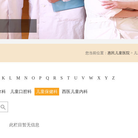
您当前位置：
惠民儿童医院
> 
K
L
M
N
O
P
Q
R
S
T
U
V
W
X
Y
Z
拿科
儿童口腔科
儿童保健科
西医儿童内科
此栏目暂无信息