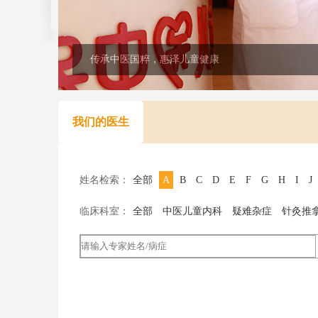
传承中医国粹，惠泽儿童健康
我们的医生
姓名检索：
全部
A
B
C
D
E
F
G
H
I
J
临床科室：
全部
中医儿童内科
疑难杂症
针灸推