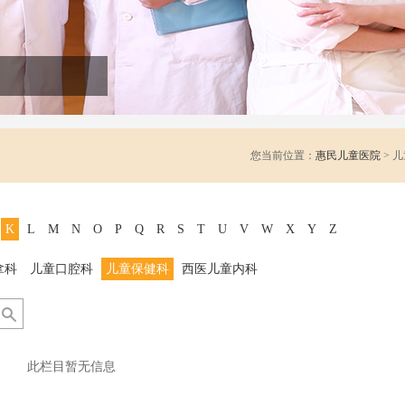
您当前位置：
惠民儿童医院
> 
K
L
M
N
O
P
Q
R
S
T
U
V
W
X
Y
Z
拿科
儿童口腔科
儿童保健科
西医儿童内科
此栏目暂无信息