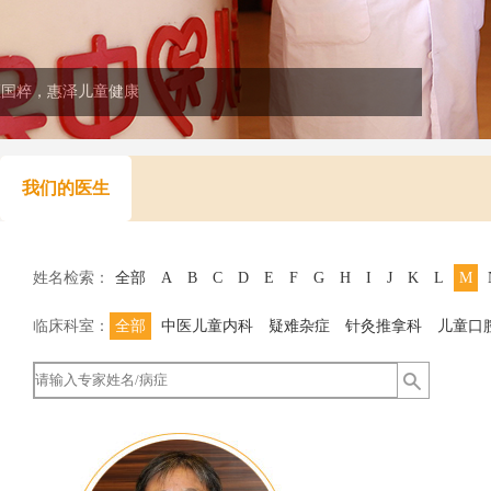
医国粹，惠泽儿童健康
我们的医生
姓名检索：
全部
A
B
C
D
E
F
G
H
I
J
K
L
M
临床科室：
全部
中医儿童内科
疑难杂症
针灸推拿科
儿童口