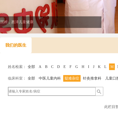
医国粹，惠泽儿童健康
我们的医生
姓名检索：
全部
A
B
C
D
E
F
G
H
I
J
K
L
M
临床科室：
全部
中医儿童内科
疑难杂症
针灸推拿科
儿童口
此栏目