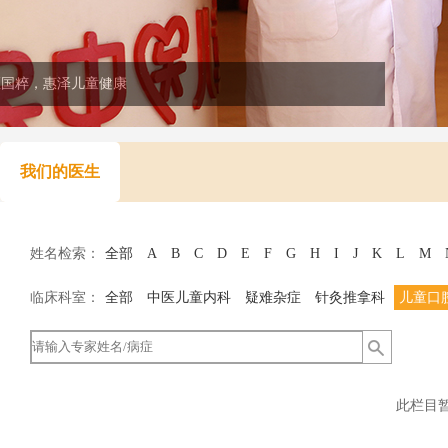
医国粹，惠泽儿童健康
我们的医生
姓名检索：
全部
A
B
C
D
E
F
G
H
I
J
K
L
M
临床科室：
全部
中医儿童内科
疑难杂症
针灸推拿科
儿童口
此栏目