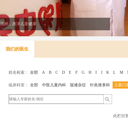
医国粹，惠泽儿童健康
我们的医生
姓名检索：
全部
A
B
C
D
E
F
G
H
I
J
K
L
M
临床科室：
全部
中医儿童内科
疑难杂症
针灸推拿科
儿童口
此栏目