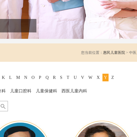
您当前位置：
惠民儿童医院
> 中
K
L
M
N
O
P
Q
R
S
T
U
V
W
X
Y
Z
拿科
儿童口腔科
儿童保健科
西医儿童内科