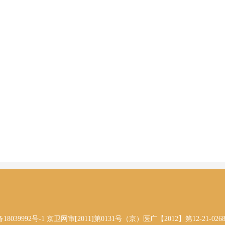
备18039992号-1 京卫网审[2011]第0131号（京）医广【2012】第12-21-026