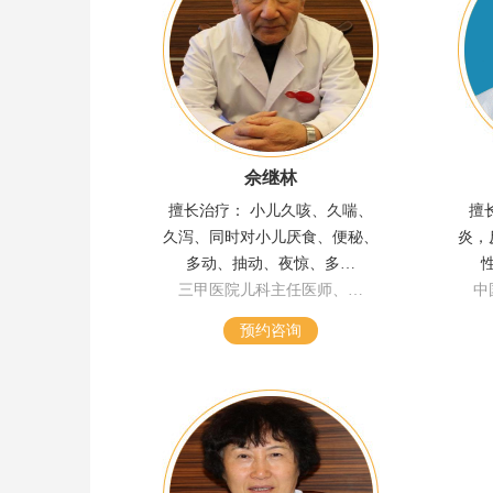
佘继林
擅长治疗： 小儿久咳、久喘、
擅
久泻、同时对小儿厌食、便秘、
炎，
多动、抽动、夜惊、多…
三甲医院儿科主任医师、…
中
预约咨询