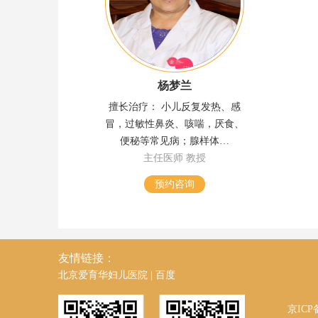
杨梦兰
擅长治疗： 小儿反复发热、感
冒，过敏性鼻炎、咳喘，厌食、
便秘等常见病；腺样体…
主任医师 教授
预约咨询
友情链接：
北京爱育华妇儿医院
|
百度
京ICP