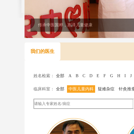
传承中医国粹，惠泽儿童健康
我们的医生
姓名检索：
全部
A
B
C
D
E
F
G
H
I
J
临床科室：
全部
中医儿童内科
疑难杂症
针灸推