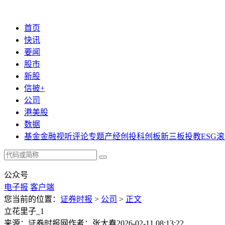
首页
快讯
要闻
股市
新股
信披+
公司
港美股
数据
基金
金融
视听
评论
专题
产经
创投
科创板
新三板
投教
ESG
滚
公众号
电子报
客户端
您当前的位置：
证券时报
>
公司
>
正文
立花里子_1
来源：证券时报网
作者：张大春
2026-02-11 08:13:22