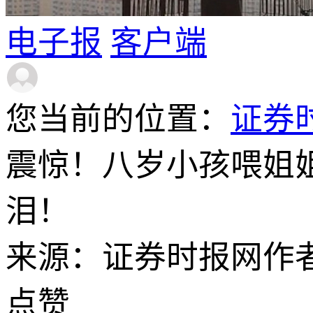
电子报
客户端
您当前的位置：
证券
震惊！八岁小孩喂姐
泪！
来源：证券时报网
作
点赞