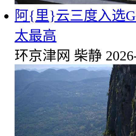
阿{里}云三度入选G
太最高
环京津网
柴静
2026