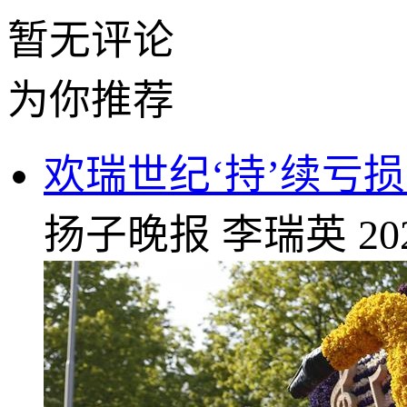
暂无评论
为你推荐
欢瑞世纪‘持’续亏
扬子晚报
李瑞英
20