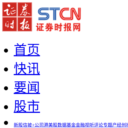
首页
快讯
要闻
股市
新股
信披+
公司
港美股
数据
基金
金融
视听
评论
专题
产经
创