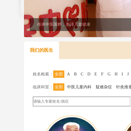
传承中医国粹，惠泽儿童健康
我们的医生
姓名检索：
全部
A
B
C
D
E
F
G
H
I
J
临床科室：
全部
中医儿童内科
疑难杂症
针灸推