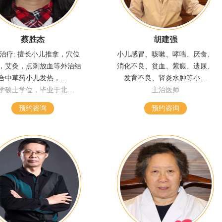
蔡胜杰
胡建强
治疗: 擅长小儿推拿，穴位
小儿感冒、咳嗽、哮喘、厌食、
，艾灸，点刺放血等外治结
消化不良、贫血、紫癜、遗尿、
合中草药小儿发热，…
发育不良、肾炎水肿等小…
学硕士学位，毕业于北…
主治医师
预约咨询
预约咨询