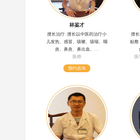
林鉴才
擅长治疗: 擅长以中医药治疗小
擅长
儿发热、感冒、咳嗽、咳喘、咽
贴敷
炎、鼻炎、鼻出血、…
医师
医
预约咨询