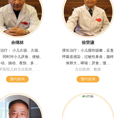
佘继林
徐荣谦
治疗： 小儿久咳、久喘、
擅长治疗：小儿慢性咳嗽，反复
、同时对小儿厌食、便秘、
呼吸道感染，过敏性鼻炎，腺样
多动、抽动、夜惊、多…
体肿大，哮喘；厌食，慢…
甲医院儿科主任医师、…
主任医师、教授
预约咨询
预约咨询