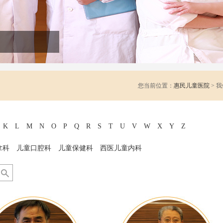
您当前位置：
惠民儿童医院
> 
K
L
M
N
O
P
Q
R
S
T
U
V
W
X
Y
Z
拿科
儿童口腔科
儿童保健科
西医儿童内科