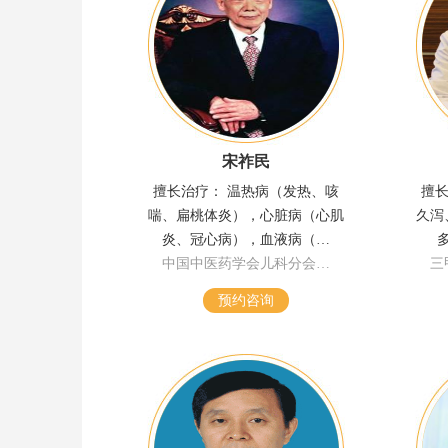
宋祚民
擅长治疗： 温热病（发热、咳
擅长
喘、扁桃体炎），心脏病（心肌
久泻
炎、冠心病），血液病（…
中国中医药学会儿科分会…
三
预约咨询