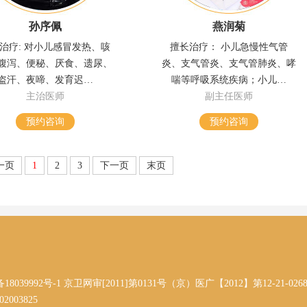
孙序佩
燕润菊
治疗: 对小儿感冒发热、咳
擅长治疗： 小儿急慢性气管
腹泻、便秘、厌食、遗尿、
炎、支气管炎、支气管肺炎、哮
盗汗、夜啼、发育迟…
喘等呼吸系统疾病；小儿…
主治医师
副主任医师
预约咨询
预约咨询
一页
1
2
3
下一页
末页
备18039992号-1 京卫网审[2011]第0131号（京）医广【2012】第12-21-026
02003825