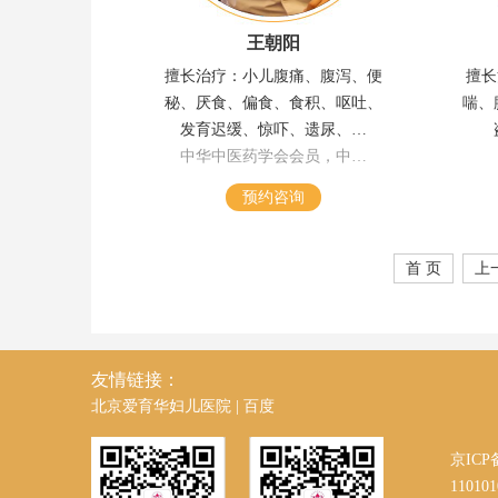
王朝阳
擅长治疗：小儿腹痛、腹泻、便
擅长
秘、厌食、偏食、食积、呕吐、
喘、
发育迟缓、惊吓、遗尿、…
中华中医药学会会员，中…
预约咨询
首 页
上
友情链接：
北京爱育华妇儿医院
|
百度
京ICP
110101