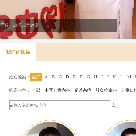
医国粹，惠泽儿童健康
我们的医生
姓名检索：
全部
A
B
C
D
E
F
G
H
I
J
K
L
M
临床科室：
全部
中医儿童内科
疑难杂症
针灸推拿科
儿童口