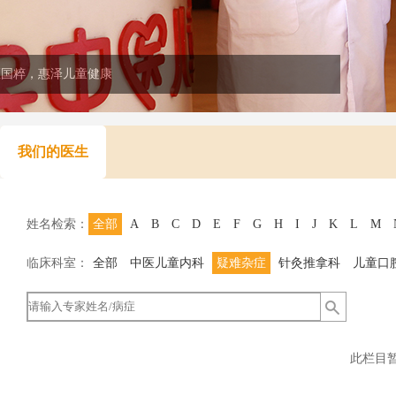
医国粹，惠泽儿童健康
我们的医生
姓名检索：
全部
A
B
C
D
E
F
G
H
I
J
K
L
M
临床科室：
全部
中医儿童内科
疑难杂症
针灸推拿科
儿童口
此栏目